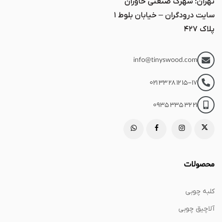
تهران: شهرک صنعتی خاوران
سایت درودگران – خیابان بلوط ۱
پلاک ۴۲۷
info@tinyswood.com
021 33 28 12 15-17
0935 335 32 21
محصولات
کلبه چوبی
آلاچیق چوبی