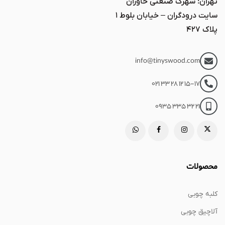
تهران: شهرک صنعتی خاوران
سایت درودگران – خیابان بلوط ۱
پلاک ۴۲۷
info@tinyswood.com
021 33 28 12 15-17
0935 335 32 21
محصولات
کلبه چوبی
آلاچیق چوبی